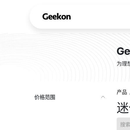
跳至内容
产品
Ge
为理
产品
价格
范围
迷