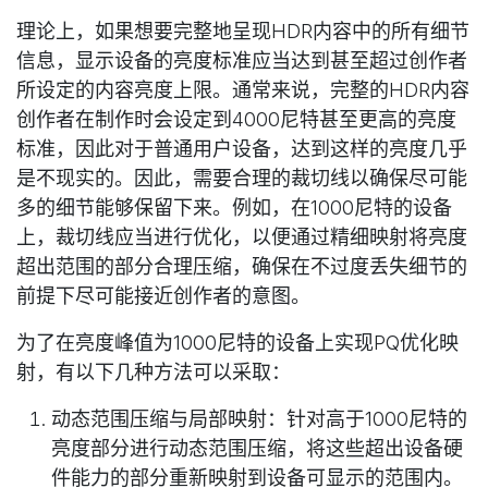
理论上，如果想要完整地呈现HDR内容中的所有细节
信息，显示设备的亮度标准应当达到甚至超过创作者
所设定的内容亮度上限。通常来说，完整的HDR内容
创作者在制作时会设定到4000尼特甚至更高的亮度
标准，因此对于普通用户设备，达到这样的亮度几乎
是不现实的。因此，需要合理的裁切线以确保尽可能
多的细节能够保留下来。例如，在1000尼特的设备
上，裁切线应当进行优化，以便通过精细映射将亮度
超出范围的部分合理压缩，确保在不过度丢失细节的
前提下尽可能接近创作者的意图。
为了在亮度峰值为1000尼特的设备上实现PQ优化映
射，有以下几种方法可以采取：
动态范围压缩与局部映射
：针对高于1000尼特的
亮度部分进行动态范围压缩，将这些超出设备硬
件能力的部分重新映射到设备可显示的范围内。