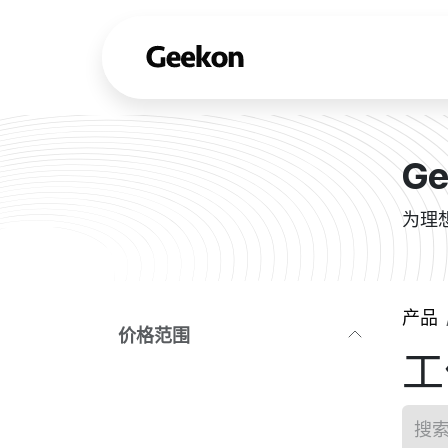
跳至内容
产品
Ge
为理
产品
价格
范围
工